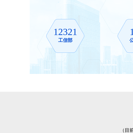
12321
工信部
（目