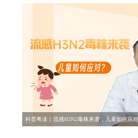
科普粤读丨流感H3N2毒株来袭，儿童如何应