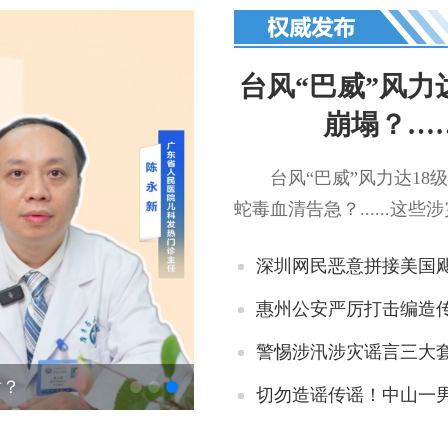
台风“巴威”风力
崩塌？…
台风“巴威”风力达1
蛇毒血清告急？......这些涉
深圳网民恶意拼接美国飓
惠州公安严厉打击编造
警惕涉汛涉灾谣言三大
对？
今日辟谣
切勿造谣传谣！中山一