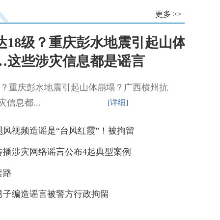
更多 >>
达18级？重庆彭水地震引起山体
…这些涉灾信息都是谣言
8级？重庆彭水地震引起山体崩塌？广西横州抗
灾信息都...
[详细]
风视频造谣是“台风红霞”！被拘留
传播涉灾网络谣言公布4起典型案例
套路
男子编造谣言被警方行政拘留
把握好三组关系 推进直联点建设——“涉企网络辟谣工作直联点”建设座谈会在深圳召开