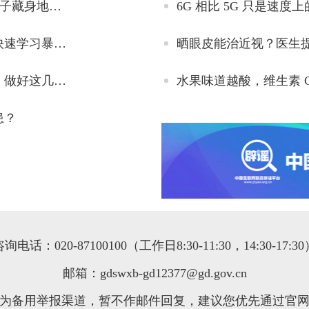
注意 | 8类常见场景，正悄悄“养”出蚊子！“蚊子藏身地图”出炉
6G 相比 5G 只是速度
新台风或近期生成！广东的雨还要下，带你快速学习暴雨防范措施
晒眼皮能治近视？医生
三伏天，这些看似养生的行为其实可能伤身！做好这几件事，身体会感谢你
水果味道越酸，维生素 
患？
询电话：020-87100100（工作日8:30-11:30，14:30-17:3
邮箱：gdswxb-gd12377@gd.gov.cn
为备用举报渠道，暂不作邮件回复，建议您优先通过官