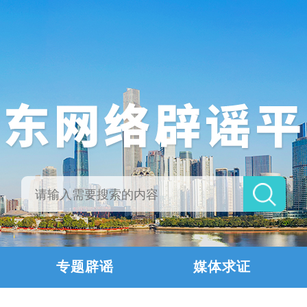
专题辟谣
媒体求证