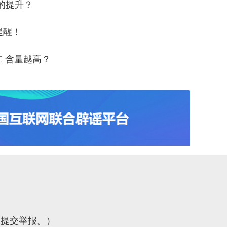
上的提升？
提醒！
C 含量越高？
0）
网提交举报。）