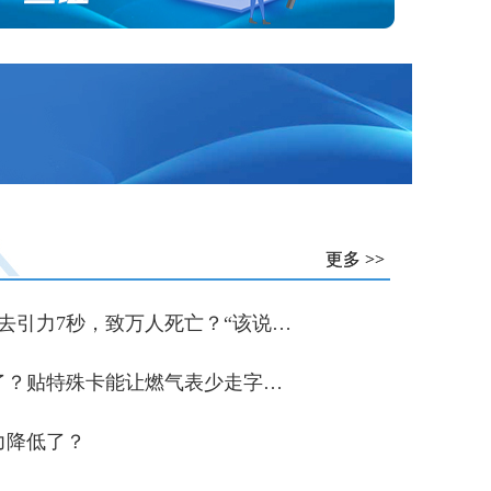
更多 >>
更多 >>
2026年8月12日地球将失去引力7秒，致万人死亡？“该说法是借日全食来制造恐慌”
开放式厨房可以通燃气了？贴特殊卡能让燃气表少走字？专家解答
力降低了？