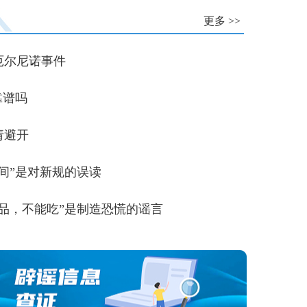
更多 >>
厄尔尼诺事件
靠谱吗
请避开
间”是对新规的误读
品，不能吃”是制造恐慌的谣言