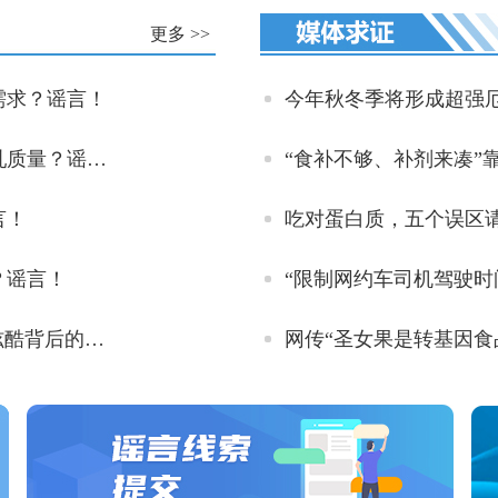
更多 >>
需求？谣言！
今年秋冬季将形成超强
【融媒视野】哺乳期妈妈吃纯素可以提高母乳质量？谣言！
“食补不够、补剂来凑”
言！
吃对蛋白质，五个误区
？谣言！
“限制网约车司机驾驶时
【融媒视野】体验“泼水成冰”被烫伤？警惕炫酷背后的风险！
网传“圣女果是转基因食