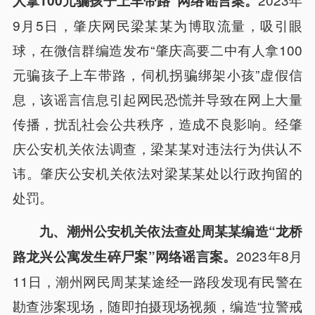
人拿100元骗孩子上车带路”网络谣言案。
9月5日，肇庆网民梁某某为博取流量，吸引眼
球，在微信群编造发布“肇庆高要二中有人拿100
元骗孩子上车带路，伺机拐骗绑架小孩”虚假信
息，该谣言信息引起网民恐慌并导致在网上大量
传播，扰乱社会公共秩序，造成不良影响。经肇
庆公安机关依法调查，梁某某对违法行为供认不
讳。肇庆公安机关依法对梁某某处以行政拘留的
处罚。
九、潮州公安机关依法查处周某某编造“龙桥
2023年8月
路龙兴公寓发生碎尸案”网络谣言案。
11日，潮州网民周某某途经一路段发现有民警在
勘查涉案现场，随即拍摄现场视频，编造“拉警戒