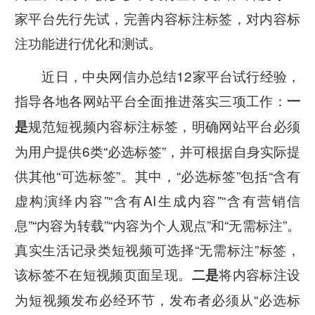
家平台先行先试，完善内容标注标签，对内容标
注功能进行优化和测试。
近日，中央网信办总结
12
家平台试行经验，
指导各地各网站平台全面推进落实三项工作：
一
规范短视频内容标注标签，明确网站平台必须
是
为用户提供
6
类
“
必选标签
”
，并可根据自身实际提
供其他
“
可选标签
”
。其中，
“
必选标签
”
包括
“
含有
虚构演绎内容
”“
含有
AI
生成内容
”“
含有营销信
息
”“
内容为转载
”“
内容为个人观点
”
和
“
无需标注
”
。
真实生活记录类短视频可选择
“
无需标注
”
标签，
该标签不在短视频页面呈现。
将内容标注设
二是
为短视频发布必经环节，发布者必须从
“
必选标